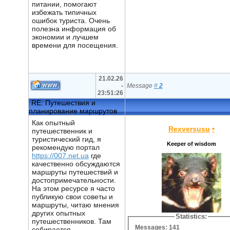
питании, помогают
избежать типичных
ошибок туриста. Очень
полезна информация об
экономии и лучшем
времени для посещения.
21.02.26
-
Message
#
2
23:51:26
RE: Путешествия и
планирование маршрутов
Как опытный
Rexversusu
•
путешественник и
туристический гид, я
Keeper of wisdom
рекомендую портал
https://007.net.ua
где
качественно обсуждаются
маршруты путешествий и
достопримечательности.
На этом ресурсе я часто
публикую свои советы и
маршруты, читаю мнения
других опытных
Statistics:
путешественников. Там
Messages: 141
собирается