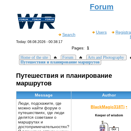
Forum
Users
Registra
Search
Today: 08.08.2026 - 00:38:17
Pages:
1
🔥
🔥
Home of the site
Forum
Arts and Photography
Путешествия и планирование маршрутов
Путешествия и планирование
маршрутов
Message
Author
Люди, подскажите, где
BlackMagic318Ti
•
можно найти форум о
путешествиях, где люди
Keeper of wisdom
делятся советами о
маршрутах и
достопримечательностях?