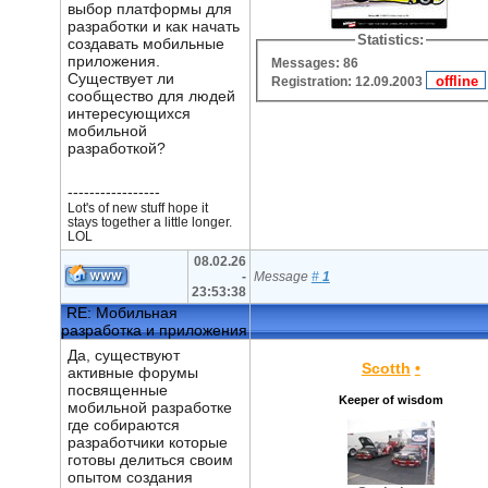
выбор платформы для
разработки и как начать
Statistics:
создавать мобильные
приложения.
Messages: 86
Существует ли
Registration: 12.09.2003
сообщество для людей
интересующихся
мобильной
разработкой?
-----------------
Lot's of new stuff hope it
stays together a little longer.
LOL
08.02.26
-
Message
#
1
23:53:38
RE: Мобильная
разработка и приложения
Да, существуют
Scotth
•
активные форумы
посвященные
Keeper of wisdom
мобильной разработке
где собираются
разработчики которые
готовы делиться своим
опытом создания