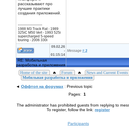
рассказывают про
лучшие практики
создания приложений.
-----------------
1988 M3 Track Rat - 1989
325iC M50 Vert - 1993 525i
supercharged 5-speed
touring - 2006 330i
09.02.26
-
Message
#
3
01:15:14
RE: Мобильная
разработка и приложения
🔥
🔥
Home of the site
Forum
News and Current Events
Мобильная разработка и приложения
◄
Оффтоп на форумах
: Previous topic
Pages:
1
The administrator has prohibited guests from replying to mes
To register, follow the link:
register
Participants