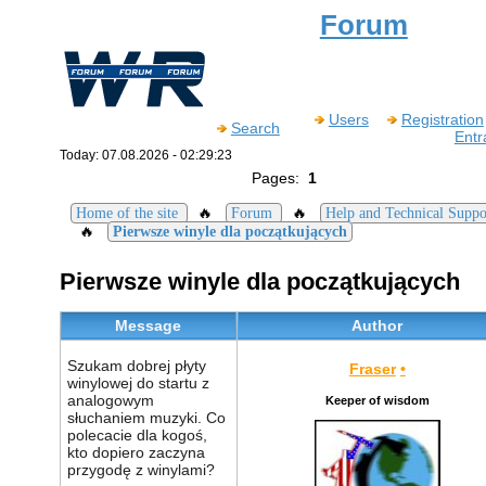
Forum
Users
Registration
Search
Entr
Today: 07.08.2026 - 02:29:23
Pages:
1
🔥
🔥
Home of the site
Forum
Help and Technical Suppo
🔥
Pierwsze winyle dla początkujących
Pierwsze winyle dla początkujących
Message
Author
Szukam dobrej płyty
Fraser
•
winylowej do startu z
analogowym
Keeper of wisdom
słuchaniem muzyki. Co
polecacie dla kogoś,
kto dopiero zaczyna
przygodę z winylami?