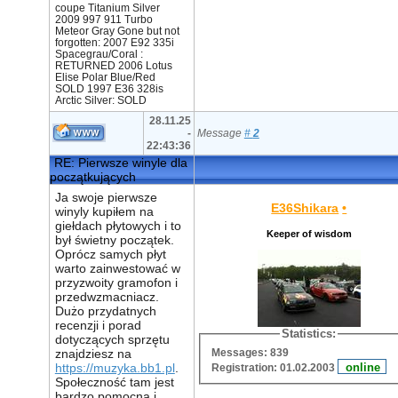
coupe Titanium Silver
2009 997 911 Turbo
Meteor Gray Gone but not
forgotten: 2007 E92 335i
Spacegrau/Coral :
RETURNED 2006 Lotus
Elise Polar Blue/Red
SOLD 1997 E36 328is
Arctic Silver: SOLD
28.11.25
-
Message
#
2
22:43:36
RE: Pierwsze winyle dla
początkujących
Ja swoje pierwsze
E36Shikara
•
winyly kupiłem na
giełdach płytowych i to
Keeper of wisdom
był świetny początek.
Oprócz samych płyt
warto zainwestować w
przyzwoity gramofon i
przedwzmacniacz.
Dużo przydatnych
recenzji i porad
Statistics:
dotyczących sprzętu
Messages: 839
znajdziesz na
https://muzyka.bb1.pl
.
Registration: 01.02.2003
Społeczność tam jest
bardzo pomocna i