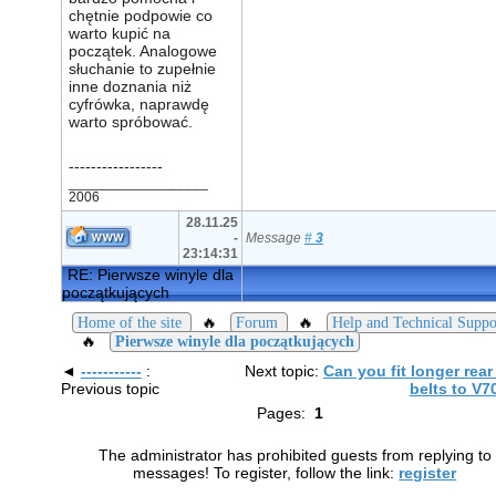
chętnie podpowie co
warto kupić na
początek. Analogowe
słuchanie to zupełnie
inne doznania niż
cyfrówka, naprawdę
warto spróbować.
-----------------
__________________
2006
28.11.25
-
Message
#
3
23:14:31
RE: Pierwsze winyle dla
początkujących
🔥
🔥
Home of the site
Forum
Help and Technical Suppo
🔥
Pierwsze winyle dla początkujących
◄
-----------
:
Next topic:
Can you fit longer rear
Previous topic
belts to V7
Pages:
1
The administrator has prohibited guests from replying to
messages! To register, follow the link:
register