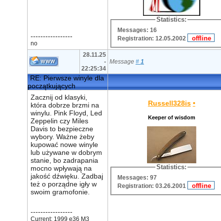
Statistics:
Messages: 16
-----------------
Registration: 12.05.2002
no
28.11.25
-
Message
#
1
22:25:34
RE: Pierwsze winyle dla
początkujących
Zacznij od klasyki,
Russell328is
•
która dobrze brzmi na
winylu. Pink Floyd, Led
Keeper of wisdom
Zeppelin czy Miles
Davis to bezpieczne
wybory. Ważne żeby
kupować nowe winyle
lub używane w dobrym
stanie, bo zadrapania
Statistics:
mocno wpływają na
jakość dźwięku. Zadbaj
Messages: 97
też o porządne igły w
Registration: 03.26.2001
swoim gramofonie.
-----------------
Current: 1999 e36 M3