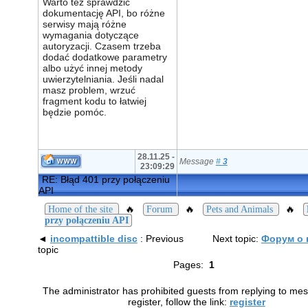
Warto też sprawdzić
dokumentację API, bo różne
serwisy mają różne
wymagania dotyczące
autoryzacji. Czasem trzeba
dodać dodatkowe parametry
albo użyć innej metody
uwierzytelniania. Jeśli nadal
masz problem, wrzuć
fragment kodu to łatwiej
będzie pomóc.
28.11.25 -
Message
#
3
23:09:29
RE: Błąd 401 przy połączeniu
API
🔥
🔥
🔥
Home of the site
Forum
Pets and Animals
przy połączeniu API
◄
incompattible disc
: Previous
Next topic:
Форум о 
topic
Pages:
1
The administrator has prohibited guests from replying to me
register, follow the link:
register