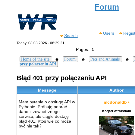
Forum
Users
Regist
Search
Today: 08.08.2026 - 08:29:21
Pages:
1
🔥
🔥
🔥
Home of the site
Forum
Pets and Animals
przy połączeniu API
Błąd 401 przy połączeniu API
Message
Author
Mam pytanie o obsługę API w
mcdonaldb
•
Pythonie. Próbuję pobrać
dane z zewnętrznego
Keeper of wisdom
serwisu, ale ciągle dostaję
błąd 401. Ktoś wie co może
być nie tak?