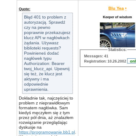
Blu Yea
•
Quote:
Błąd 401 to problem z
Keeper of wisdom
autoryzacją. Sprawdź
czy na pewno
poprawnie przekazujesz
klucz API w nagłówkach
żądania. Używasz
biblioteki requests?
Statistics:
Powinieneś dodać
Messages: 41
nagłówek typu
Registration: 10.26.2002
Authorization: Bearer
twoj_klucz_api. Upewnij
się też, że klucz jest
aktywny i ma
odpowiednie
uprawnienia.
Dokładnie tak, najczęściej to
problem z nieprawidłowym
formatem nagłówka. Sam
kiedyś męczyłem się z tym
przez pół dnia, aż znalazłem
rozwiązanie przeglądając
dyskusje na
https://programowanie.bb1.pl
.