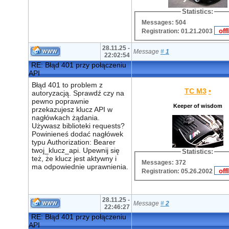
Statistics:
Messages: 504
Registration: 01.21.2003
28.11.25 -
Message
#
1
22:02:54
RE: Błąd 401 przy połączeniu
API
Błąd 401 to problem z
TC M3
•
autoryzacją. Sprawdź czy na
pewno poprawnie
Keeper of wisdom
przekazujesz klucz API w
nagłówkach żądania.
Używasz biblioteki requests?
Powinieneś dodać nagłówek
typu Authorization: Bearer
twoj_klucz_api. Upewnij się
Statistics:
też, że klucz jest aktywny i
Messages: 372
ma odpowiednie uprawnienia.
Registration: 05.26.2002
28.11.25 -
Message
#
2
22:46:27
RE: Błąd 401 przy połączeniu
API